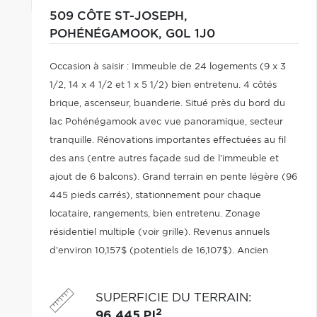
509 CÔTE ST-JOSEPH,
POHÉNÉGAMOOK,
G0L 1J0
Occasion à saisir : Immeuble de 24 logements (9 x 3
1/2, 14 x 4 1/2 et 1 x 5 1/2) bien entretenu. 4 côtés
brique, ascenseur, buanderie. Situé près du bord du
lac Pohénégamook avec vue panoramique, secteur
tranquille. Rénovations importantes effectuées au fil
des ans (entre autres façade sud de l'immeuble et
ajout de 6 balcons). Grand terrain en pente légère (96
445 pieds carrés), stationnement pour chaque
locataire, rangements, bien entretenu. Zonage
résidentiel multiple (voir grille). Revenus annuels
d'environ 10,157$ (potentiels de 16,107$). Ancien
couvent de religieuses.
SUPERFICIE DU TERRAIN
:
2
96 445 PI