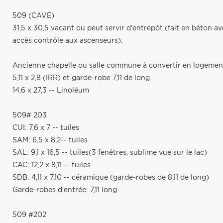
509 (CAVE)
31,5 x 30,5 vacant ou peut servir d'entrepôt (fait en béton
accès contrôle aux ascenseurs).
Ancienne chapelle ou salle commune à convertir en logemen
5,11 x 2,8 (IRR) et garde-robe 7,11 de long.
14,6 x 27,3 -- Linoléum
509# 203
CUI: 7,6 x 7 -- tuiles
SAM: 6,5 x 8,2-- tuiles
SAL: 9,1 x 16,5 -- tuiles(3 fenêtres, sublime vue sur le lac)
CAC: 12,2 x 8,11 -- tuiles
SDB: 4,11 x 7,10 -- céramique (garde-robes de 8,11 de long)
Garde-robes d'entrée: 7,11 long
509 #202