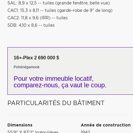
SAL: 8,9 x 12,5 -- tuiles (grande fenêtre, belle vue)
CAC1: 15,3 x 8,11 -- tuiles (garde-robe de 9" de long)
CAC2: 11,8 x 9,6 (IRR) -- tuiles
SDB: 4,10 x 8,6 -- tuiles
16+-Plex 2 690 000 $
Pohénégamook
Pour votre
immeuble locatif,
comparez-nous,
ça vaut le coup.
PARTICULARITÉS DU BÂTIMENT
Dimensions
Année de construction
55'9" X 83'2" Irrégulières
1942