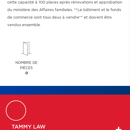
cette capacité à 100 places après rénovations et approbation
du ministère des Affaires familiales. **Le bâtiment et le fonds
de commerce sont tous deux à vendre** et doivent être
vendus ensemble.
NOMBRE DE
PIÈCES
0
TAMMY
LAW