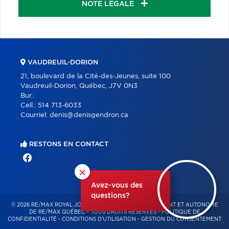
NOTE LÉGALE
VAUDREUIL-DORION
21, boulevard de la Cité-des-Jeunes, suite 100
Vaudreuil-Dorion, Québec, J7V 0N3
Bur.:
Cell.:
514 713-6033
Courriel:
denis@denisgendron.ca
RESTONS EN CONTACT
×
Avez-vous des
questions?
© 2026 RE/MAX ROYAL JORDAN – FRANCHISÉ INDÉPENDANT ET AUTONOME
DE RE/MAX QUÉBEC – TOUS DROITS RÉSERVÉS -
POLITIQUE DE
CONFIDENTIALITÉ
-
CONDITIONS D'UTILISATION
-
GESTION DU CONSENTEMENT