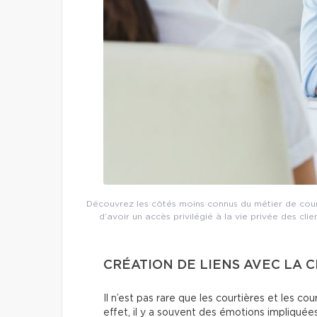
Découvrez les côtés moins connus du métier de court
d’avoir un accès privilégié à la vie privée des cl
CRÉATION DE LIENS AVEC LA 
Il n’est pas rare que les courtières et les cou
effet, il y a souvent des émotions impliquées